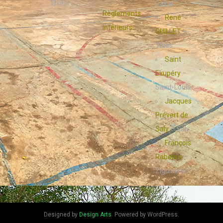
Thiès.
Dakar
Règlements
René
intérieurs
GUILLET
–
Thiès
Saint
Exupéry
–
Saint-Louis
Jacques
Prévert de
Saly
– Saly
François
Rabelais
–
Ziguinchor
Designed by
Design Arts
. Powered by WordPress.