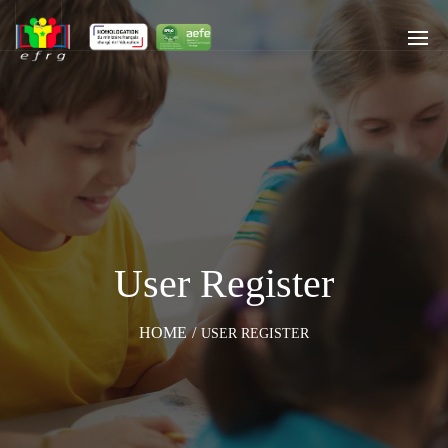
User Register
HOME
/
USER REGISTER