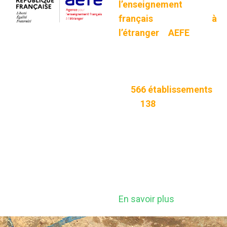
l’enseignement
français à
l’étranger
(
AEFE
) gère
un réseau scolaire
unique au monde,
composé
de
566
établissements
imp
dans
138
pays.
Ces établissements
dispensent un
enseignement français
aux élèves résidant à
l’étranger.
En savoir plus