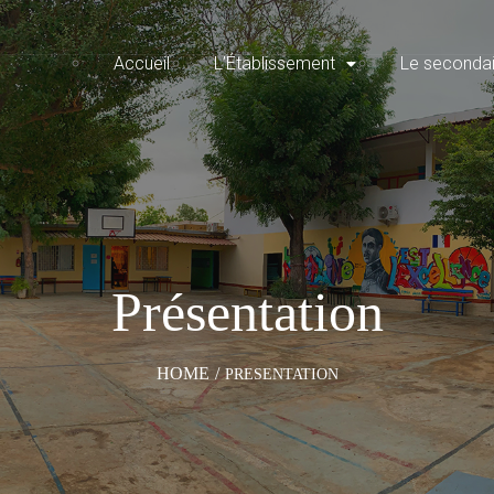
Accueil
L’Établissement
Le secondai
Présentation
HOME
/
PRESENTATION