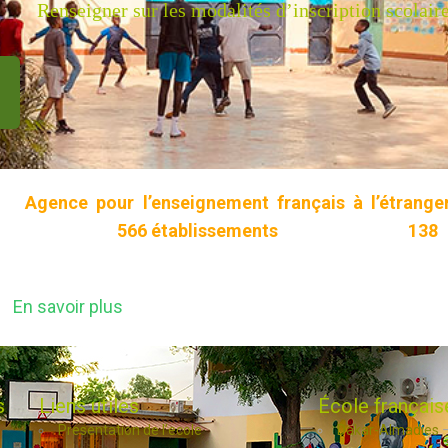
Renseigner sur les modalités d’inscription scolaire
L’
Agence pour l’enseignement français à l’étrange
composé de
566
établissements
implantés dans
138
Ces établissements dispensent un enseignement frança
En savoir plus
s
Liens utiles
École français
Presentation de l’ecole
Dakar-Almadies
–