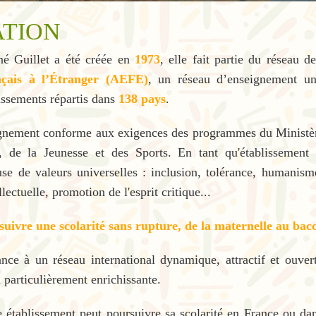
ATION
né Guillet a été créée en
1973
, elle fait partie du réseau de
nçais à l’Étranger (AEFE)
, un réseau d’enseignement un
ssements répartis dans
138 pays
.
"L'éducation
"L'éduca
ignement conforme aux exigences des programmes du Ministèr
consiste à
l'arme 
e, de la Jeunesse et des Sports. En tant qu'établissement
apprendre ce
puissant
euse de valeurs universelles : inclusion, tolérance, humanism
que l'on ne
puisse u
llectuelle, promotion de l'esprit critique...
savait pas
pour cha
suivre une scolarité sans rupture, de la maternelle au bac
encore."
mond
nce à un réseau international dynamique, attractif et ouvert
particulièrement enrichissante.
Ne
Aristote
 établissement peut poursuivre sa scolarité en France ou dan
Ma