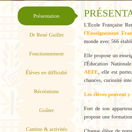
PRÉSENT
Présentation
L'Ecole Française Re
l'Enseignement Fra
Dr René Guillet
monde avec 566 établi
Fonctionnement
Elle propose un ense
l'Éducation National
AEFE
, elle est port
Élèves en difficulté
chances, curiosité inte
Récréations
Les élèves peuvent y 
Fort de son appartena
Goûter
propose une formation 
Cantine & activités
Chaque élève de notre