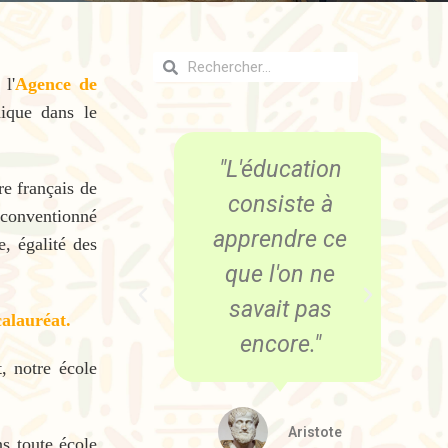
 l'
Agence de
ique dans le
tion est
"L'éducation
"
e français de
la plus
consiste à
 conventionné
e qu'on
apprendre ce
p
e, égalité des
tiliser
que l'on ne
nger le
savait pas
calauréat.
e."
encore."
, notre école
lson
Aristote
s toute école
ndela