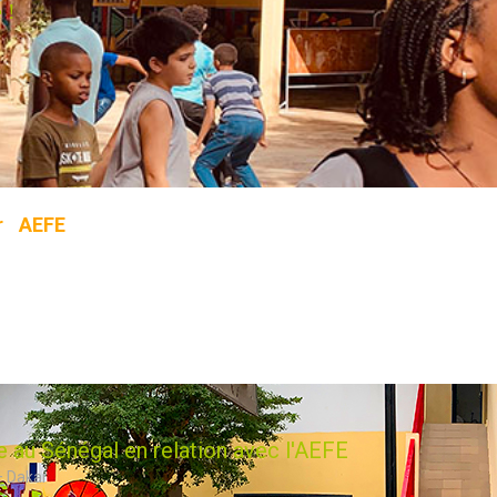
 !
r
(
AEFE
) gère un réseau scolaire unique au monde,
pays.
is aux élèves résidant à l’étranger.
e au Sénégal en relation avec l'AEFE
 Dakar