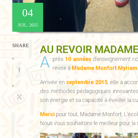
04
JUIL, 2025
SHARE
AU REVOIR MADAME
A
près
10 années
d’enseignement ric
revoir à
Madame Monfort Myriam
Arrivée en
septembre 2015
, elle a acc
des méthodes pédagogiques innovantes,
son énergie et sa capacité à éveiller la 
Merci
pour tout, Madame Monfort. L’école
Nous vous souhaitons le meilleur pour la 