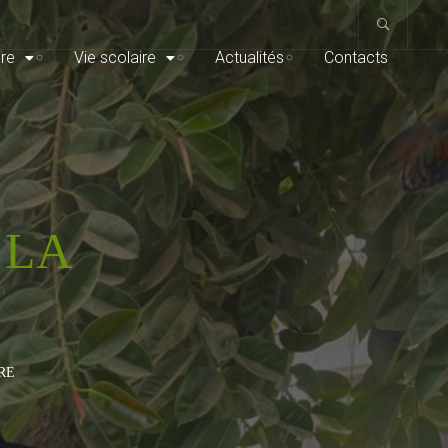
re
Vie scolaire
Actualités
Contacts
 LA
RE