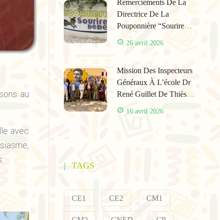
Remerciements De La
Directrice De La
Pouponnière “Sourire
Bébé” De Thiès Suite À
26 avril 2026
La Campagne De Dons
Des Élèves De L’école
Mission Des Inspecteurs
René Guillet
Généraux À L’école Dr
isons au
René Guillet De Thiès
Pour Les Réformes De
16 avril 2026
L’AEFE
lle avec
siasme,
.
TAGS
CE1
CE2
CM1
CM2
CNED
CP