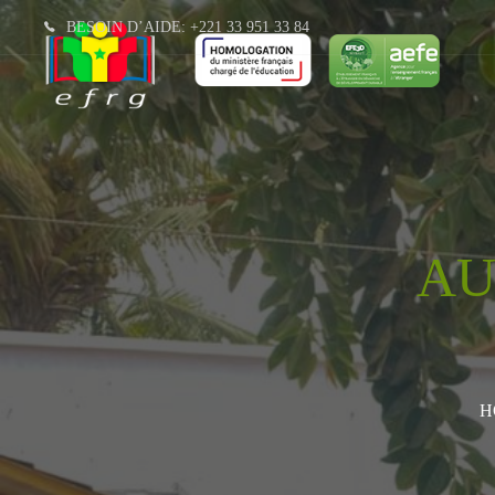
BESOIN D’AIDE: +221 33 951 33 84
AU
H