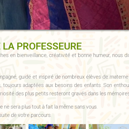
 LA PROFESSEURE
hes en bienveillance, créativité et bonne humeur, nous d
.
ompagné, guidé et inspiré de nombreux élèves de materne
 toujours adaptées aux besoins des enfants. Son enthou
curiosité des plus petits resteront gravés dans les mémoires
 ne sera plus tout à fait la même sans vous.
suite de votre parcours.