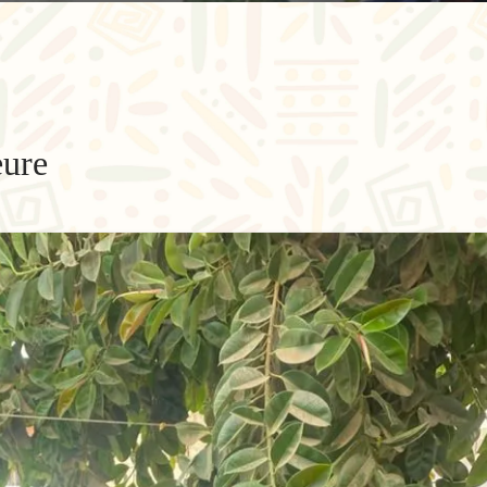
eure
"L'éducation est
"L'édu
l'arme la plus
consi
puissante qu'on
apprendr
puisse utiliser
l'on ne s
pour changer le
enco
monde."