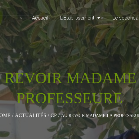
Accueil
L’Établissement
Le secondai
 REVOIR MADAME
PROFESSEURE
OME
/
ACTUALITÉS
/
CP
/
AU REVOIR MADAME LA PROFESSEU