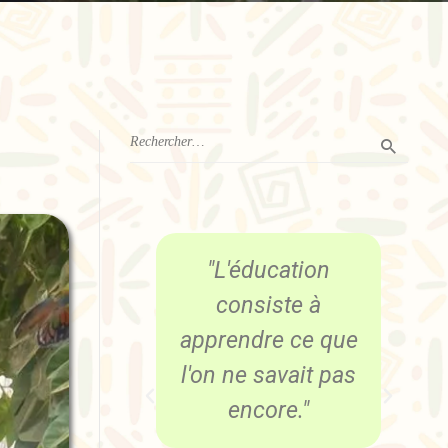
cation
"L'éducation est
ste à
l'arme la plus
e ce que
puissante qu'on
avait pas
puisse utiliser
re."
pour changer le
monde."