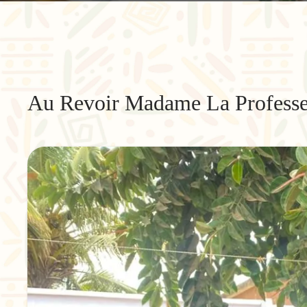
Au Revoir Madame La Profess
"L'éducation
consiste à
apprendre ce que
l'on ne savait pas
encore."