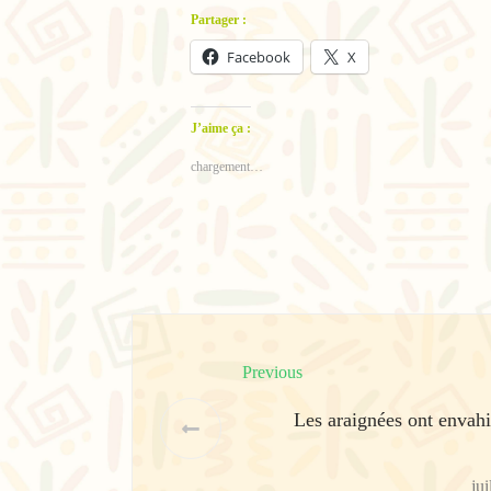
Partager :
Facebook
X
J’aime ça :
chargement…
Previous
Les araignées ont envah
jui