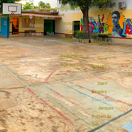
Jean
Admissions
ecole.reneguillet@gmail.com
Mermoz
–
et
75 rue de
Dakar
Inscriptions
Prades,
Cours
Calendrier
Escale Sud,
Sainte-Marie
scolaire
B.P. A227,
de Hann
–
Thiès.
Dakar
Règlements
René
intérieurs
GUILLET
–
Thiès
Saint
Exupéry
–
Saint-Louis
Jacques
Prévert de
Saly
– Saly