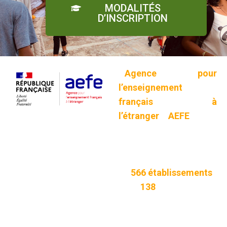
MODALITÉS
D’INSCRIPTION
L’
Agence pour
l’enseignement
français à
l’étranger
(
AEFE
) gère
un réseau scolaire
unique au monde,
composé
de
566
établissements
imp
dans
138
pays.
Ces établissements
dispensent un