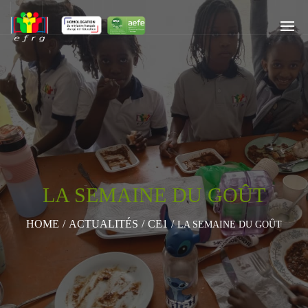
LA SEMAINE DU GOÛT
HOME
/
ACTUALITÉS
/
CE1
/
LA SEMAINE DU GOÛT