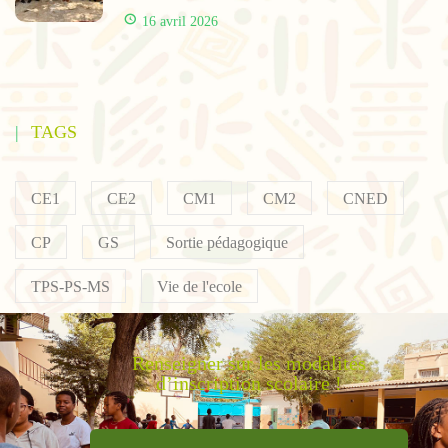
16 avril 2026
TAGS
CE1
CE2
CM1
CM2
CNED
CP
GS
Sortie pédagogique
TPS-PS-MS
Vie de l'ecole
Renseigner sur les modalités
d’inscription scolaire !