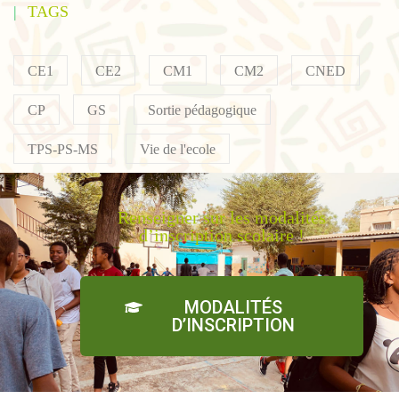
TAGS
CE1
CE2
CM1
CM2
CNED
CP
GS
Sortie pédagogique
TPS-PS-MS
Vie de l'ecole
Renseigner sur les modalités
d’inscription scolaire !
MODALITÉS
D’INSCRIPTION