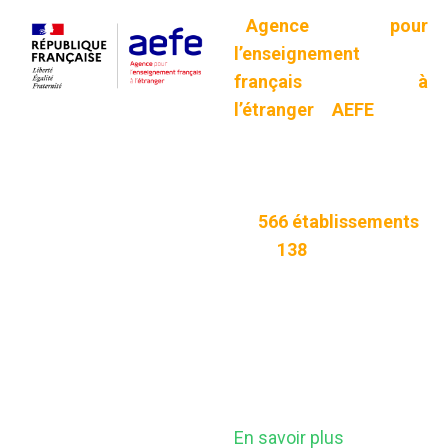
L’
Agence pour
l’enseignement
français à
l’étranger
(
AEFE
) gère
un réseau scolaire
unique au monde,
composé
de
566
établissements
imp
dans
138
pays.
Ces établissements
dispensent un
enseignement français
aux élèves résidant à
l’étranger.
En savoir plus