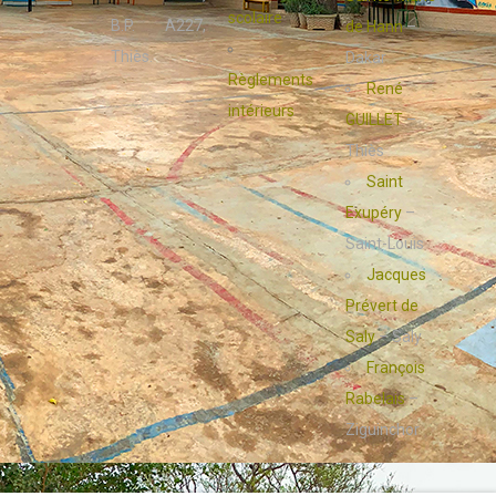
scolaire
B.P. A227,
de Hann
–
Thiès.
Dakar
Règlements
René
intérieurs
GUILLET
–
Thiès
Saint
Exupéry
–
Saint-Louis
Jacques
Prévert de
Saly
– Saly
François
Rabelais
–
Ziguinchor