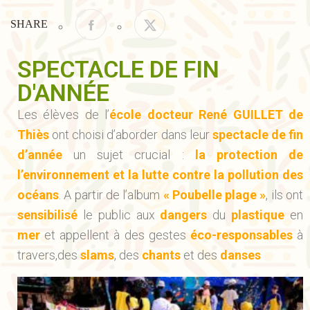
SHARE
SPECTACLE DE FIN
D'ANNÉE
Les élèves de l’
école docteur René GUILLET de
Thiès
ont choisi d’aborder dans leur
spectacle de fin
d’année
un sujet crucial :
la protection de
l’environnement et la lutte contre la pollution des
océans
. A partir de l’album
« Poubelle plage »
, ils ont
sensibilisé
le public aux
dangers
du
plastique
en
mer
et appellent à des gestes
éco-responsables
à
travers,des
slams
, des
chants
et des
danses