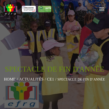
SPECTACLE DE FIN D'ANNÉE
HOME
/
ACTUALITÉS
/
CE1
/
SPECTACLE DE FIN D’ANNÉE