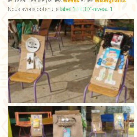
le travail réalisé par les
élèves
et les
enseignants
.
Nous avons obtenu le
label “EFE3D”-niveau 1