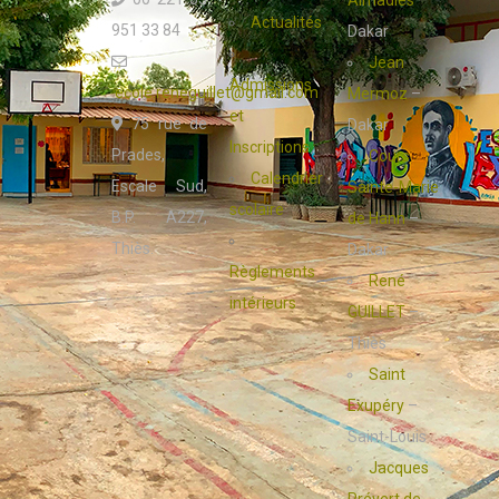
Almadies
–
Actualités
951 33 84
Dakar
Jean
Admissions
ecole.reneguillet@gmail.com
Mermoz
–
et
75 rue de
Dakar
Inscriptions
Prades,
Cours
Calendrier
Escale Sud,
Sainte-Marie
scolaire
B.P. A227,
de Hann
–
Thiès.
Dakar
Règlements
René
intérieurs
GUILLET
–
Thiès
Saint
Exupéry
–
Saint-Louis
Jacques