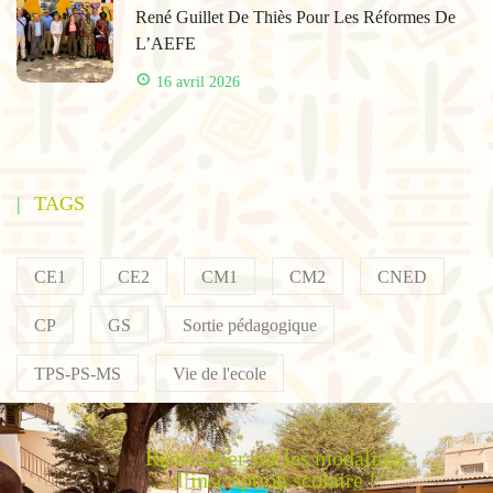
René Guillet De Thiès Pour Les Réformes De
L’AEFE
16 avril 2026
TAGS
CE1
CE2
CM1
CM2
CNED
CP
GS
Sortie pédagogique
TPS-PS-MS
Vie de l'ecole
Renseigner sur les modalités
d’inscription scolaire !